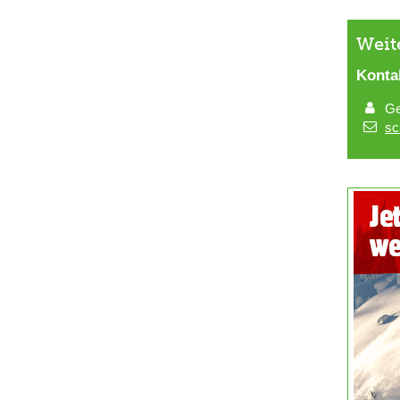
Weit
Konta
Ge
sc