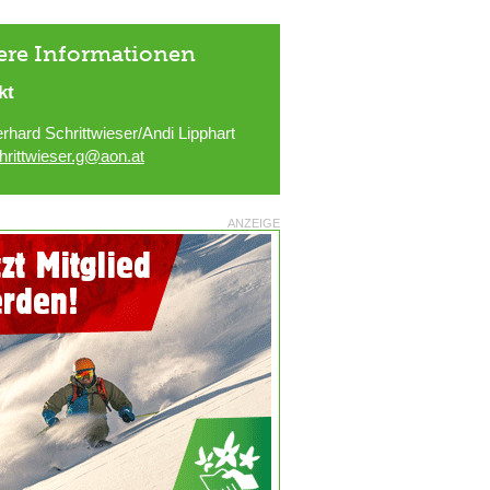
ere Informationen
kt
rhard Schrittwieser/Andi Lipphart
hrittwieser.g@aon.at
ANZEIGE