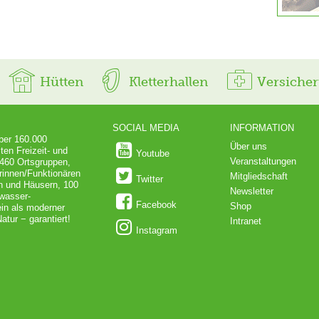
Hütten
Kletterhallen
Versiche
SOCIAL MEDIA
INFORMATION
über 160.000
Über uns
ten Freizeit- und
Youtube
Veranstaltungen
 460 Ortsgruppen,
rinnen/Funktionären
Mitgliedschaft
Twitter
en und Häusern, 100
Newsletter
dwasser-
Facebook
Shop
in als moderner
atur − garantiert!
Intranet
Instagram