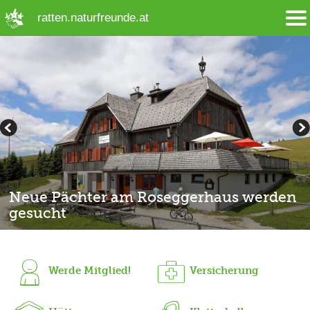
➜ Hauptregion der Seite anspringen
ratten.naturfreunde.at
Neue Pächter am Roseggerhaus werden
gesucht
Werde Mitglied!
Versicherung